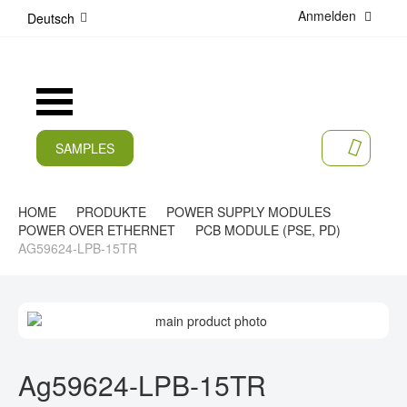
Anmelden
D
Deutsch
i
r
e
k
Navigation
t
umschalten
z
u
SAMPLES
MEIN 
m
AKTUELLES
I
n
PRODUKTE
HOME
PRODUKTE
POWER SUPPLY MODULES
h
POWER OVER ETHERNET
PCB MODULE (PSE, PD)
a
APPLIKATIONEN
AG59624-LPB-15TR
l
t
HERSTELLER
Z
SERVICES
U
M
Z
UNTERNEHMEN
E
U
Ag59624-LPB-15TR
N
M
KARRIERE
D
A