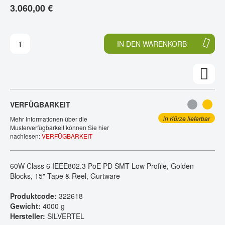
3.060,00 €
E
N
KONTAKT
D
F
E
A
R
N
IN DEN WARENKORB
B
G
I
D
L
E
D
R
E
B
R
I
VERFÜGBARKEIT
G
L
A
D
in Kürze lieferbar
Mehr Informationen über die
L
E
Musterverfügbarkeit können Sie hier
nachlesen:
VERFÜGBARKEIT
E
R
R
G
I
A
60W Class 6 IEEE802.3 PoE PD SMT Low Profile, Golden
E
L
Blocks, 15" Tape & Reel, Gurtware
S
E
P
R
Produktcode:
322618
R
I
Gewicht:
4000 g
I
E
Hersteller:
SILVERTEL
N
S