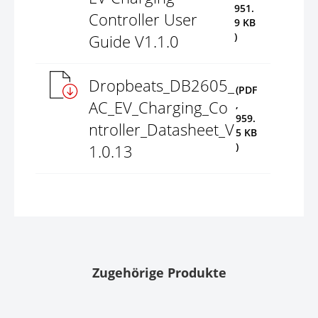
951.
Controller User
9 KB
)
Guide V1.1.0
Dropbeats_DB2605_
(PDF
AC_EV_Charging_Co
,
959.
ntroller_Datasheet_V
5 KB
)
1.0.13
Zugehörige Produkte