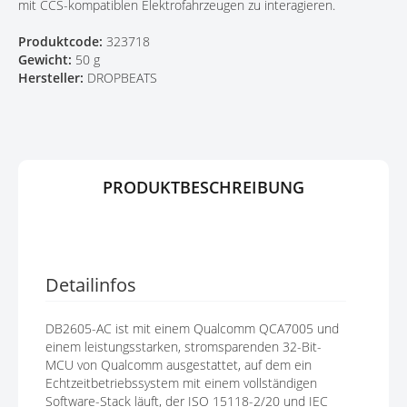
mit CCS-kompatiblen Elektrofahrzeugen zu interagieren.
N
S
G
P
Produktcode:
323718
E
R
Gewicht:
50 g
N
I
Hersteller:
DROPBEATS
N
G
E
N
PRODUKTBESCHREIBUNG
Detailinfos
DB2605-AC ist mit einem Qualcomm QCA7005 und
einem leistungsstarken, stromsparenden 32-Bit-
MCU von Qualcomm ausgestattet, auf dem ein
Echtzeitbetriebssystem mit einem vollständigen
Software-Stack läuft, der ISO 15118-2/20 und IEC