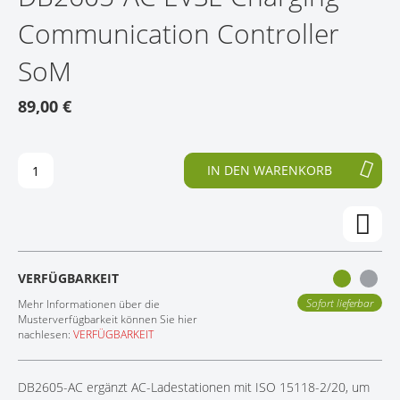
D
A
Communication Controller
KONTAKT
E
N
D
F
SoM
E
A
R
N
B
G
89,00 €
I
D
L
E
D
R
IN DEN WARENKORB
E
B
R
I
G
L
A
D
L
E
E
R
VERFÜGBARKEIT
R
G
I
A
Sofort lieferbar
Mehr Informationen über die
E
L
Musterverfügbarkeit können Sie hier
S
E
nachlesen:
VERFÜGBARKEIT
P
R
R
I
DB2605-AC ergänzt AC-Ladestationen mit ISO 15118-2/20, um
I
E