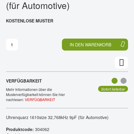
(für Automotive)
E
N
KONTAKT
D
F
E
A
KOSTENLOSE MUSTER
R
N
B
G
I
D
L
E
IN DEN WARENKORB
D
R
E
B
R
I
G
L
A
D
L
E
VERFÜGBARKEIT
E
R
R
G
Sofort lieferbar
Mehr Informationen über die
I
A
Musterverfügbarkeit können Sie hier
nachlesen:
VERFÜGBARKEIT
E
L
S
E
P
R
Uhrenquarz 1610size 32,768kHz 9pF (für Automotive)
R
I
I
E
Produktcode:
304062
N
S