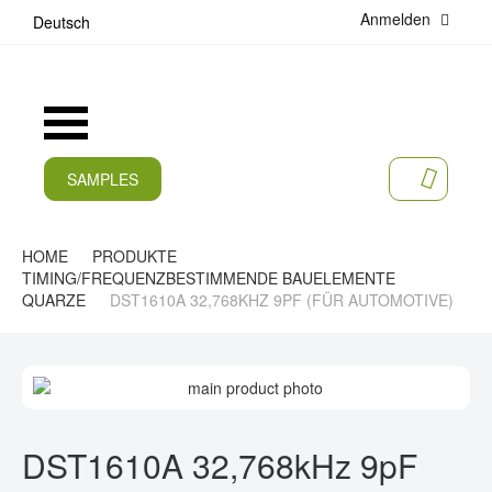
Anmelden
D
Deutsch
i
r
e
k
Navigation
t
umschalten
z
u
SAMPLES
MEIN 
m
AKTUELLES
I
n
PRODUKTE
HOME
PRODUKTE
h
TIMING/FREQUENZBESTIMMENDE BAUELEMENTE
a
APPLIKATIONEN
QUARZE
DST1610A 32,768KHZ 9PF (FÜR AUTOMOTIVE)
l
t
HERSTELLER
Z
SERVICES
U
M
Z
UNTERNEHMEN
E
U
DST1610A 32,768kHz 9pF
N
M
KARRIERE
D
A