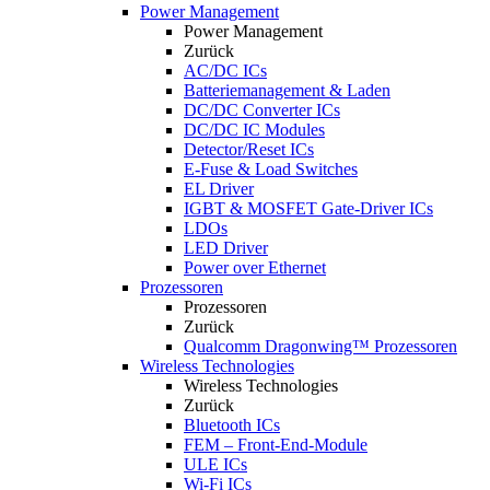
Power Management
Power Management
Zurück
AC/DC ICs
Batteriemanagement & Laden
DC/DC Converter ICs
DC/DC IC Modules
Detector/Reset ICs
E-Fuse & Load Switches
EL Driver
IGBT & MOSFET Gate-Driver ICs
LDOs
LED Driver
Power over Ethernet
Prozessoren
Prozessoren
Zurück
Qualcomm Dragonwing™ Prozessoren
Wireless Technologies
Wireless Technologies
Zurück
Bluetooth ICs
FEM – Front-End-Module
ULE ICs
Wi-Fi ICs