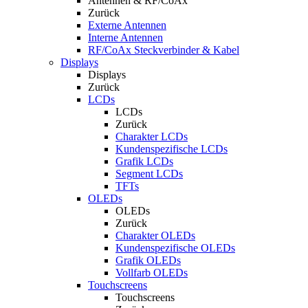
Antennen & RF/CoAx
Zurück
Externe Antennen
Interne Antennen
RF/CoAx Steckverbinder & Kabel
Displays
Displays
Zurück
LCDs
LCDs
Zurück
Charakter LCDs
Kundenspezifische LCDs
Grafik LCDs
Segment LCDs
TFTs
OLEDs
OLEDs
Zurück
Charakter OLEDs
Kundenspezifische OLEDs
Grafik OLEDs
Vollfarb OLEDs
Touchscreens
Touchscreens