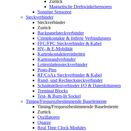
Zurück
Magnetische Drehwinkelsensoren
Sonstige Sensoren
Steckverbinder
Steckverbinder
Zurück
Backpanelsteckverbinder
Crimpkontakte & lötfreie Verbindungen
FFC/FPC Steckverbinder & Kabel
HV- & E-Mobilität
Kartenkontaktiereinheiten
Kartenrandverbinder
Leiterplattensteckverbinder
Pogo-Pins
RF/CoAx Steckverbinder & Kabel
Rund- und Rechtecksteckverbinder
Schnittstellenverbinder I/O & Datenleitungen
Terminal Blocks
Test- & Burn-In Sockel
Timing/Frequenzbestimmende Bauelemente
Timing/Frequenzbestimmende Bauelemente
Zurück
Oszillatoren
Quarze
Real Time Clock Modules