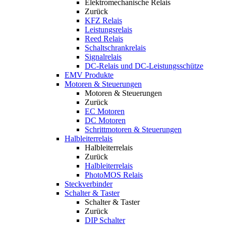
Elektromechanische Relais
Zurück
KFZ Relais
Leistungsrelais
Reed Relais
Schaltschrankrelais
Signalrelais
DC-Relais und DC-Leistungsschütze
EMV Produkte
Motoren & Steuerungen
Motoren & Steuerungen
Zurück
EC Motoren
DC Motoren
Schrittmotoren & Steuerungen
Halbleiterrelais
Halbleiterrelais
Zurück
Halbleiterrelais
PhotoMOS Relais
Steckverbinder
Schalter & Taster
Schalter & Taster
Zurück
DIP Schalter