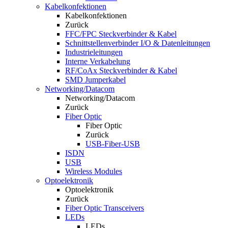
Kabelkonfektionen
Kabelkonfektionen
Zurück
FFC/FPC Steckverbinder & Kabel
Schnittstellenverbinder I/O & Datenleitungen
Industrieleitungen
Interne Verkabelung
RF/CoAx Steckverbinder & Kabel
SMD Jumperkabel
Networking/Datacom
Networking/Datacom
Zurück
Fiber Optic
Fiber Optic
Zurück
USB-Fiber-USB
ISDN
USB
Wireless Modules
Optoelektronik
Optoelektronik
Zurück
Fiber Optic Transceivers
LEDs
LEDs