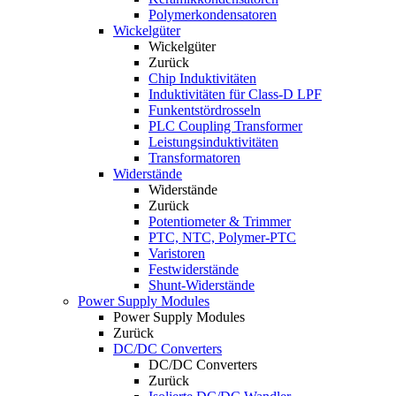
Polymerkondensatoren
Wickelgüter
Wickelgüter
Zurück
Chip Induktivitäten
Induktivitäten für Class-D LPF
Funkentstördrosseln
PLC Coupling Transformer
Leistungsinduktivitäten
Transformatoren
Widerstände
Widerstände
Zurück
Potentiometer & Trimmer
PTC, NTC, Polymer-PTC
Varistoren
Festwiderstände
Shunt-Widerstände
Power Supply Modules
Power Supply Modules
Zurück
DC/DC Converters
DC/DC Converters
Zurück