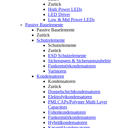
Zurück
High Power LEDs
LED Driver
Low & Mid Power LEDs
Passive Bauelemente
Passive Bauelemente
Zurück
Schutzelemente
Schutzelemente
Zurück
ESD Schutzelemente
Sicherungen & Sicherungszubehör
Funkentstörkondensatoren
Varistoren
Kondensatoren
Kondensatoren
Zurück
Doppelschichtkondensatoren
Elektrolytkondensatoren
PMLCAPs/Polymer Multi Layer
Capacitors
Folienkondensatoren
Funkentstörkondensatoren
Hybridkondensatoren
Keramikkondensatoren