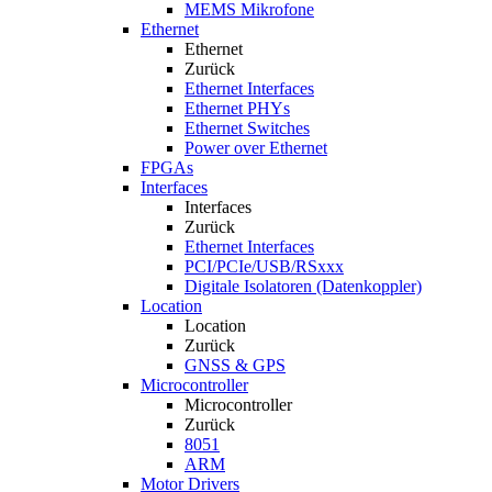
MEMS Mikrofone
Ethernet
Ethernet
Zurück
Ethernet Interfaces
Ethernet PHYs
Ethernet Switches
Power over Ethernet
FPGAs
Interfaces
Interfaces
Zurück
Ethernet Interfaces
PCI/PCIe/USB/RSxxx
Digitale Isolatoren (Datenkoppler)
Location
Location
Zurück
GNSS & GPS
Microcontroller
Microcontroller
Zurück
8051
ARM
Motor Drivers