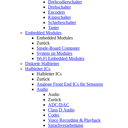
Drehcodierschalter
Drehschalter
Encoders
Kippschalter
Schiebeschalter
Taster
Embedded Modules
Embedded Modules
Zurück
Single-Board Computer
System on Modules
Wi-Fi Embedded Modules
Diskrete Halbleiter
Halbleiter ICs
Halbleiter ICs
Zurück
Analoge Front End ICs für Sensoren
Audio
Audio
Zurück
ADC/DAC
Class D Audio
Codec
Voice Recording & Playback
Sprachverarbeitung