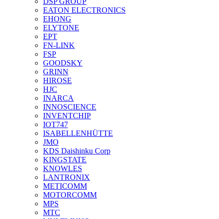
DSP GROUP
EATON ELECTRONICS
EHONG
ELYTONE
EPT
FN-LINK
FSP
GOODSKY
GRINN
HIROSE
HJC
INARCA
INNOSCIENCE
INVENTCHIP
IOT747
ISABELLENHÜTTE
JMO
KDS Daishinku Corp
KINGSTATE
KNOWLES
LANTRONIX
METICOMM
MOTORCOMM
MPS
MTC