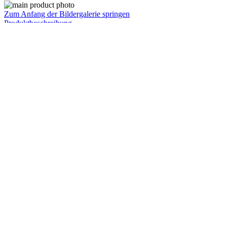
Zum Anfang der Bildergalerie springen
Produktbeschreibung
Detailinfos
Miniaturisierter 105°C THT Aluminium-Elektrolytkondensator
100ZLJ120M10x25 mit besonders hoher Ripplestrom-Belastbarkeit,
niedrigem ESR und langer Lebensdauer
Ihre technische Kontaktperson
Yasunobu Ikuno
+43 186 305-276
E-MAIL
Für allgemeine Fragen
CODICO GmbH
+43 1 86305-0
E-Mail
Hersteller / Marke
Hersteller: RUBYCON
alle Produkte von RUBYCON