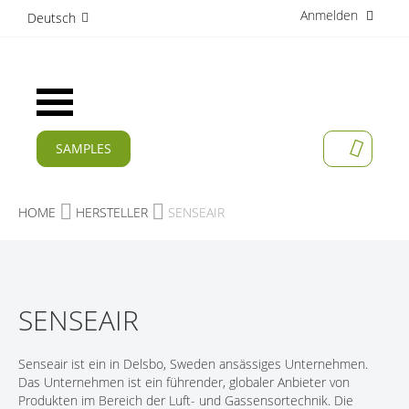
Anmelden
D
Deutsch
i
r
e
k
Navigation
t
umschalten
z
u
SAMPLES
MEIN W
m
AKTUELLES
I
n
PRODUKTE
HOME
HERSTELLER
SENSEAIR
h
a
APPLIKATIONEN
l
t
HERSTELLER
SENSEAIR
SERVICES
UNTERNEHMEN
Senseair ist ein in Delsbo, Sweden ansässiges Unternehmen.
Das Unternehmen ist ein führender, globaler Anbieter von
KARRIERE
Produkten im Bereich der Luft- und Gassensortechnik. Die