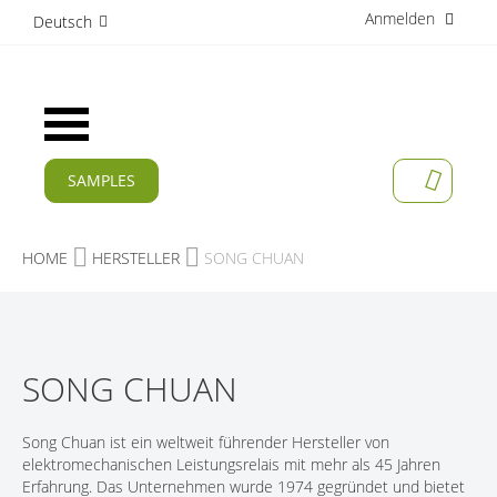
Anmelden
D
Deutsch
i
r
e
k
Navigation
t
umschalten
z
u
SAMPLES
MEIN W
m
AKTUELLES
I
n
PRODUKTE
HOME
HERSTELLER
SONG CHUAN
h
a
APPLIKATIONEN
l
t
HERSTELLER
SONG CHUAN
SERVICES
UNTERNEHMEN
Song Chuan ist ein weltweit führender Hersteller von
elektromechanischen Leistungsrelais mit mehr als 45 Jahren
KARRIERE
Erfahrung. Das Unternehmen wurde 1974 gegründet und bietet