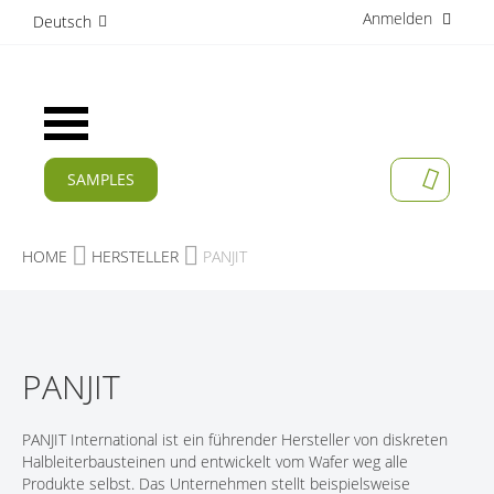
Anmelden
D
Deutsch
i
r
e
k
Navigation
t
umschalten
z
u
SAMPLES
MEIN W
m
AKTUELLES
I
n
PRODUKTE
HOME
HERSTELLER
PANJIT
h
a
APPLIKATIONEN
l
t
HERSTELLER
PANJIT
SERVICES
UNTERNEHMEN
PANJIT International ist ein führender Hersteller von diskreten
Halbleiterbausteinen und entwickelt vom Wafer weg alle
KARRIERE
Produkte selbst. Das Unternehmen stellt beispielsweise