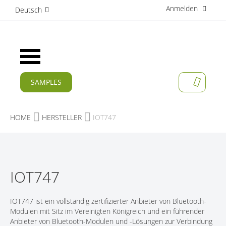
Anmelden
D
Deutsch
i
r
e
k
Navigation
t
umschalten
z
u
SAMPLES
MEIN W
m
AKTUELLES
I
n
PRODUKTE
HOME
HERSTELLER
IOT747
h
a
APPLIKATIONEN
l
t
HERSTELLER
IOT747
SERVICES
UNTERNEHMEN
IOT747 ist ein vollständig zertifizierter Anbieter von Bluetooth-
Modulen mit Sitz im Vereinigten Königreich und ein führender
KARRIERE
Anbieter von Bluetooth-Modulen und -Lösungen zur Verbindung