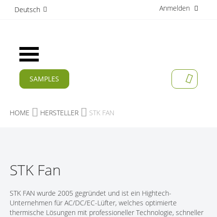
Anmelden
D
Deutsch
i
r
e
k
Navigation
t
umschalten
z
u
SAMPLES
MEIN W
m
AKTUELLES
I
n
PRODUKTE
HOME
HERSTELLER
STK FAN
h
a
APPLIKATIONEN
l
t
HERSTELLER
STK Fan
SERVICES
UNTERNEHMEN
STK FAN wurde 2005 gegründet und ist ein Hightech-
Unternehmen für AC/DC/EC-Lüfter, welches optimierte
KARRIERE
thermische Lösungen mit professioneller Technologie, schneller