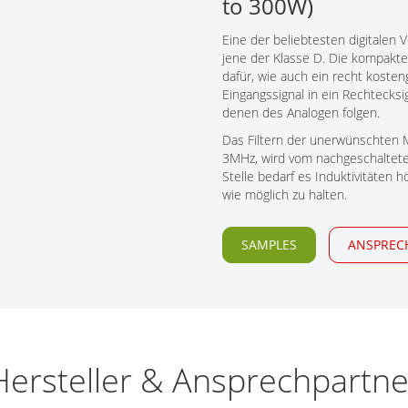
to 300W)
Tech Talks
Eine der beliebtesten digitalen
Webinare
jene der Klasse D. Die kompakt
dafür, wie auch ein recht koste
Eingangssignal in ein Rechteck
denen des Analogen folgen.
Das Filtern der unerwünschten 
3MHz, wird vom nachgeschaltete
Stelle bedarf es Induktivitäten 
wie möglich zu halten.
SAMPLES
ANSPREC
Hersteller & Ansprechpartne