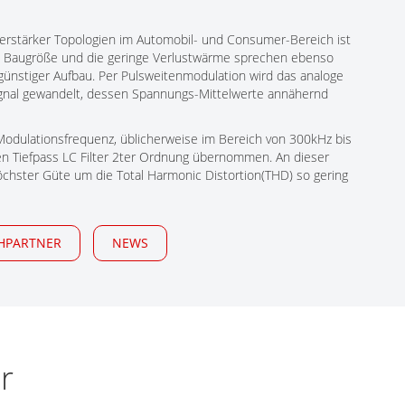
 Verstärker Topologien im Automobil- und Consumer-Bereich ist
e Baugröße und die geringe Verlustwärme sprechen ebenso
ngünstiger Aufbau. Per Pulsweitenmodulation wird das analoge
signal gewandelt, dessen Spannungs-Mittelwerte annähernd
Modulationsfrequenz, üblicherweise im Bereich von 300kHz bis
n Tiefpass LC Filter 2ter Ordnung übernommen. An dieser
höchster Güte um die Total Harmonic Distortion(THD) so gering
HPARTNER
NEWS
r