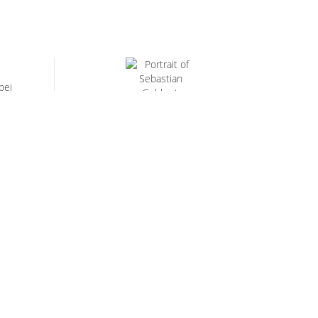
bei
ür den
ss-D
Sebastian Gebhart
+43 186 305-205
E-MAIL