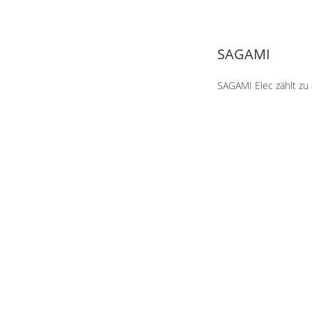
SAGAMI
SAGAMI Elec zählt zu 
fokussiert SAGAMI un
High-End Bereich. Das
Verstärkeranwendung
SAGAMI. Weiters umfas
Spannungsfestigkeit b
INFOS
SA