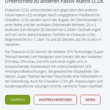
Unterschied zu anderen Passiv Matrix LCDs
KONTAKT
Character LCDs unterscheiden sich gegenüber den anderen
Passiv-Matrix LCD Anzeigen durch vorgegebene Pixelbereiche.
Charakter LCDs werden durch die Angabe der Zeichenanzahl in
einer Reihe und der vertikalen Zeilenanzahl definiert. 20 x 2
bedeutet zum Beispiel 20 Zeichen bei 2 Zeilen. Deshalb ergibt
sich ein recht überschaubares Portfolio an Character LCDs.
Beginnend bei 8 x 1, über 16 und 20 Zeichen, bis hin zu 40 x 4
Varianten.
Für Character LCDs kommt die beliebte STN Technologie (Super
Twisted Nematic) am häufigsten zum Einsatz. Mit den Varianten
STN Blau, STN Grau und STN Gelb-Grün ergibt sich, in
entsprechender Kombination mit unterschiedlichen LED
Hintergrundbeleuchtungen, die gewünschte Displayfarbe. Die
Option „Super Twisted Nematic“ beschreibt eine Farbumkehr in
der Darstellung. Auch für Charakter LCDs gilt: Anpassungen und
kundenspezifische Lösungen sind für sämtliche Typen machbar!
SAMPLES
ANSPRECHPARTNER
NEWS