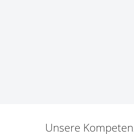
Networking/Datacom
Industrial
Optoelektronik
IoT
Passive Bauelemente
Medical & Healthcare
Power Supply Modules
Networking & Connectivity
Powerline Communication
Security & Safety
Sensoren
Smart Home
Steckverbinder
Timing/Frequenzbestimmende Bauelemente
Wireless Modules
Unsere Kompeten