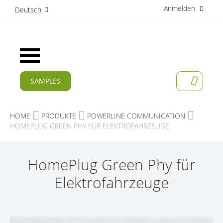
Anmelden
D
Deutsch
i
r
e
k
Navigation
t
umschalten
z
u
SAMPLES
MEIN W
m
AKTUELLES
I
n
PRODUKTE
HOME
PRODUKTE
POWERLINE COMMUNICATION
h
HOMEPLUG GREEN PHY FÜR ELEKTROFAHRZEUGE
a
APPLIKATIONEN
l
t
HERSTELLER
HomePlug Green Phy für
SERVICES
Elektrofahrzeuge
UNTERNEHMEN
KARRIERE