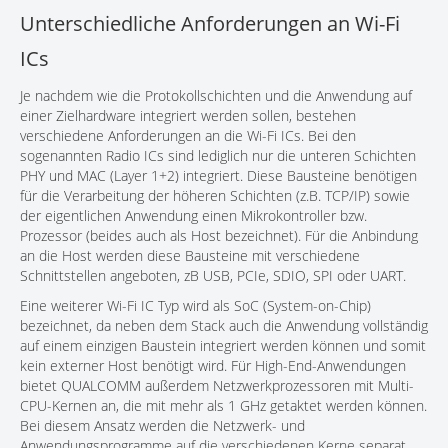
Unterschiedliche Anforderungen an Wi-Fi
KONTAKT
ICs
Je nachdem wie die Protokollschichten und die Anwendung auf
einer Zielhardware integriert werden sollen, bestehen
verschiedene Anforderungen an die Wi-Fi ICs. Bei den
sogenannten Radio ICs sind lediglich nur die unteren Schichten
PHY und MAC (Layer 1+2) integriert. Diese Bausteine benötigen
für die Verarbeitung der höheren Schichten (z.B. TCP/IP) sowie
der eigentlichen Anwendung einen Mikrokontroller bzw.
Prozessor (beides auch als Host bezeichnet). Für die Anbindung
an die Host werden diese Bausteine mit verschiedene
Schnittstellen angeboten, zB USB, PCIe, SDIO, SPI oder UART.
Eine weiterer Wi-Fi IC Typ wird als SoC (System-on-Chip)
bezeichnet, da neben dem Stack auch die Anwendung vollständig
auf einem einzigen Baustein integriert werden können und somit
kein externer Host benötigt wird. Für High-End-Anwendungen
bietet QUALCOMM außerdem Netzwerkprozessoren mit Multi-
CPU-Kernen an, die mit mehr als 1 GHz getaktet werden können.
Bei diesem Ansatz werden die Netzwerk- und
Anwendungsprogramme auf die verschiedenen Kerne separat