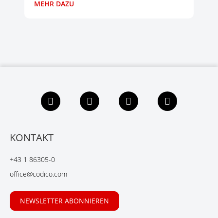
MEHR DAZU
F
L
X
Y
a
i
i
o
c
n
n
u
e
k
g
t
b
e
u
KONTAKT
o
d
b
o
I
e
+43 1 86305-0
k
n
office@codico.com
NEWSLETTER ABONNIEREN