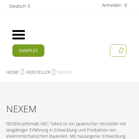
Anmelden
D
Deutsch
i
r
e
k
Navigation
t
umschalten
z
u
SAMPLES
MEIN W
m
AKTUELLES
I
n
PRODUKTE
HOME
HERSTELLER
NEXEM
h
a
APPLIKATIONEN
l
t
HERSTELLER
NEXEM
SERVICES
UNTERNEHMEN
NEXEM (ehemals NEC Tokin) ist ein japanischer Hersteller mit
langjähriger Erfahrung in Entwicklung und Produktion von
KARRIERE
elektromechanischen Bauteilen. Mit hauseigener Entwicklung