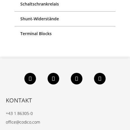
Schaltschrankrelais
Shunt-Widerstände
Terminal Blocks
F
L
X
Y
a
i
i
o
c
n
n
u
e
k
g
t
b
e
u
KONTAKT
o
d
b
o
I
e
+43 1 86305-0
k
n
office@codico.com