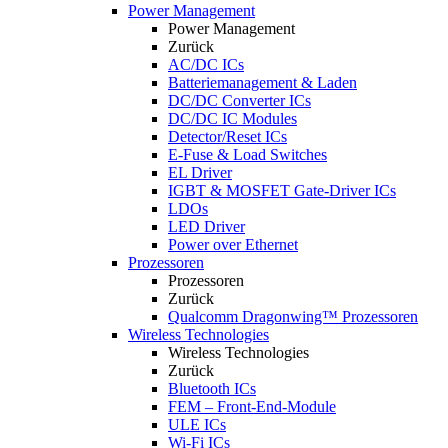
Power Management
Power Management
Zurück
AC/DC ICs
Batteriemanagement & Laden
DC/DC Converter ICs
DC/DC IC Modules
Detector/Reset ICs
E-Fuse & Load Switches
EL Driver
IGBT & MOSFET Gate-Driver ICs
LDOs
LED Driver
Power over Ethernet
Prozessoren
Prozessoren
Zurück
Qualcomm Dragonwing™ Prozessoren
Wireless Technologies
Wireless Technologies
Zurück
Bluetooth ICs
FEM – Front-End-Module
ULE ICs
Wi-Fi ICs