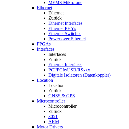
MEMS Mikrofone
Ethernet
Ethernet
Zurück
Ethernet Interfaces
Ethernet PHYs
Ethernet Switches
Power over Ethernet
FPGAs
Interfaces
Interfaces
Zurück
Ethernet Interfaces
PCI/PCIe/USB/RSxxx
Digitale Isolatoren (Datenkoppler)
Location
Location
Zurück
GNSS & GPS
Microcontroller
Microcontroller
Zurück
8051
ARM
Motor Drivers