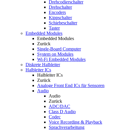
Drehcodierschalter
Drehschalter
Encoders
Kippschalter
Schiebeschalter
Taster
Embedded Modules
Embedded Modules
Zurück
Single-Board Computer
System on Modules
Wi-Fi Embedded Modules
Diskrete Halbleiter
Halbleiter ICs
Halbleiter ICs
Zurück
Analoge Front End ICs für Sensoren
Audio
Audio
Zurück
ADC/DAC
Class D Audio
Codec
Voice Recording & Playback
Sprachverarbeitung