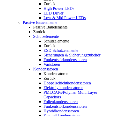
Zurück
High Power LEDs
LED Driver
Low & Mid Power LEDs
Passive Bauelemente
Passive Bauelemente
Zurück
Schutzelemente
Schutzelemente
Zurück
ESD Schutzelemente
Sicherungen & Sicherungszubehör
Funkentstörkondensatoren
Varistoren
Kondensatoren
Kondensatoren
Zurück
Doppelschichtkondensatoren
Elektrolytkondensatoren
PMLCAPs/Polymer Multi Layer
Capacitors
Folienkondensatoren
Funkentstörkondensatoren
Hybridkondensatoren
Keramikkondensatoren