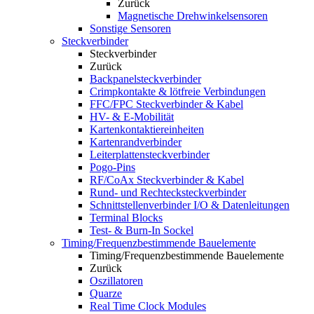
Zurück
Magnetische Drehwinkelsensoren
Sonstige Sensoren
Steckverbinder
Steckverbinder
Zurück
Backpanelsteckverbinder
Crimpkontakte & lötfreie Verbindungen
FFC/FPC Steckverbinder & Kabel
HV- & E-Mobilität
Kartenkontaktiereinheiten
Kartenrandverbinder
Leiterplattensteckverbinder
Pogo-Pins
RF/CoAx Steckverbinder & Kabel
Rund- und Rechtecksteckverbinder
Schnittstellenverbinder I/O & Datenleitungen
Terminal Blocks
Test- & Burn-In Sockel
Timing/Frequenzbestimmende Bauelemente
Timing/Frequenzbestimmende Bauelemente
Zurück
Oszillatoren
Quarze
Real Time Clock Modules