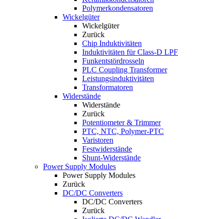
Polymerkondensatoren
Wickelgüter
Wickelgüter
Zurück
Chip Induktivitäten
Induktivitäten für Class-D LPF
Funkentstördrosseln
PLC Coupling Transformer
Leistungsinduktivitäten
Transformatoren
Widerstände
Widerstände
Zurück
Potentiometer & Trimmer
PTC, NTC, Polymer-PTC
Varistoren
Festwiderstände
Shunt-Widerstände
Power Supply Modules
Power Supply Modules
Zurück
DC/DC Converters
DC/DC Converters
Zurück