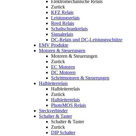
Elektromechanische Relais
Zurück
KFZ Relais
Leistungsrelais
Reed Relais
Schaltschrankrelais
Signalrelais
DC-Relais und DC-Leistungsschütze
EMV Produkte
Motoren & Steuerungen
Motoren & Steuerungen
Zurück
EC Motoren
DC Motoren
Schrittmotoren & Steuerungen
Halbleiterrelais
Halbleiterrelais
Zurück
Halbleiterrelais
PhotoMOS Relais
Steckverbinder
Schalter & Taster
Schalter & Taster
Zurück
DIP Schalter