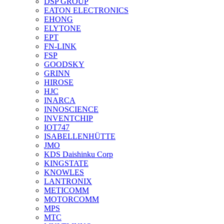
DSP GROUP
EATON ELECTRONICS
EHONG
ELYTONE
EPT
FN-LINK
FSP
GOODSKY
GRINN
HIROSE
HJC
INARCA
INNOSCIENCE
INVENTCHIP
IOT747
ISABELLENHÜTTE
JMO
KDS Daishinku Corp
KINGSTATE
KNOWLES
LANTRONIX
METICOMM
MOTORCOMM
MPS
MTC