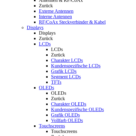
Antennen & RF/CoAx
Zurück
Externe Antennen
Interne Antennen
RF/CoAx Steckverbinder & Kabel
Displays
Displays
Zurück
LCDs
LCDs
Zurück
Charakter LCDs
Kundenspezifische LCDs
Grafik LCDs
Segment LCDs
TFTs
OLEDs
OLEDs
Zurück
Charakter OLEDs
Kundenspezifische OLEDs
Grafik OLEDs
Vollfarb OLEDs
Touchscreens
Touchscreens