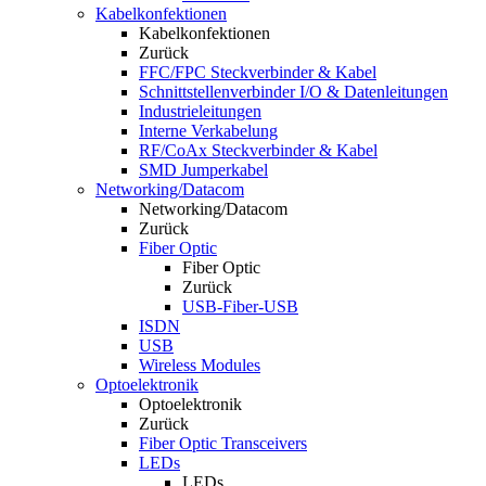
Kabelkonfektionen
Kabelkonfektionen
Zurück
FFC/FPC Steckverbinder & Kabel
Schnittstellenverbinder I/O & Datenleitungen
Industrieleitungen
Interne Verkabelung
RF/CoAx Steckverbinder & Kabel
SMD Jumperkabel
Networking/Datacom
Networking/Datacom
Zurück
Fiber Optic
Fiber Optic
Zurück
USB-Fiber-USB
ISDN
USB
Wireless Modules
Optoelektronik
Optoelektronik
Zurück
Fiber Optic Transceivers
LEDs
LEDs