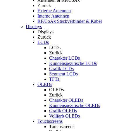
Antennen & RF/CoAx
Zurück
Externe Antennen
Interne Antennen
RF/CoAx Steckverbinder & Kabel
Displays
Displays
Zurück
LCDs
LCDs
Zurück
Charakter LCDs
Kundenspezifische LCDs
Grafik LCDs
Segment LCDs
TFTs
OLEDs
OLEDs
Zurück
Charakter OLEDs
Kundenspezifische OLEDs
Grafik OLEDs
Vollfarb OLEDs
Touchscreens
Touchscreens