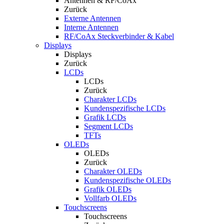
Antennen & RF/CoAx
Zurück
Externe Antennen
Interne Antennen
RF/CoAx Steckverbinder & Kabel
Displays
Displays
Zurück
LCDs
LCDs
Zurück
Charakter LCDs
Kundenspezifische LCDs
Grafik LCDs
Segment LCDs
TFTs
OLEDs
OLEDs
Zurück
Charakter OLEDs
Kundenspezifische OLEDs
Grafik OLEDs
Vollfarb OLEDs
Touchscreens
Touchscreens