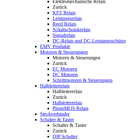
Elektromechanische Relais
Zurück
KFZ Relais
Leistungsrelais
Reed Relais
Schaltschrankrelais
Signalrelais
DC-Relais und DC-Leistungsschütze
EMV Produkte
Motoren & Steuerungen
Motoren & Steuerungen
Zurück
EC Motoren
DC Motoren
Schrittmotoren & Steuerungen
Halbleiterrelais
Halbleiterrelais
Zurück
Halbleiterrelais
PhotoMOS Relais
Steckverbinder
Schalter & Taster
Schalter & Taster
Zurück
DIP Schalter