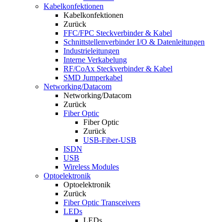
Kabelkonfektionen
Kabelkonfektionen
Zurück
FFC/FPC Steckverbinder & Kabel
Schnittstellenverbinder I/O & Datenleitungen
Industrieleitungen
Interne Verkabelung
RF/CoAx Steckverbinder & Kabel
SMD Jumperkabel
Networking/Datacom
Networking/Datacom
Zurück
Fiber Optic
Fiber Optic
Zurück
USB-Fiber-USB
ISDN
USB
Wireless Modules
Optoelektronik
Optoelektronik
Zurück
Fiber Optic Transceivers
LEDs
LEDs