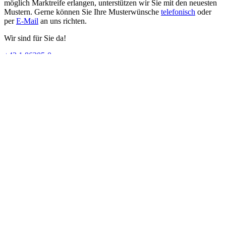
möglich Marktreife erlangen, unterstützen wir Sie mit den neuesten
Mustern. Gerne können Sie Ihre Musterwünsche
telefonisch
oder
per
E-Mail
an uns richten.
Wir sind für Sie da!
+43 1 86305-0
office@codico.com
Facebook
LinkedIn
Xing
Youtube
Kontakt
+43 1 86305-0
office@codico.com
Newsletter abonnieren
Unternehmen
Unternehmensprofil