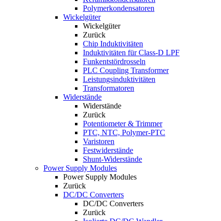
Polymerkondensatoren
Wickelgüter
Wickelgüter
Zurück
Chip Induktivitäten
Induktivitäten für Class-D LPF
Funkentstördrosseln
PLC Coupling Transformer
Leistungsinduktivitäten
Transformatoren
Widerstände
Widerstände
Zurück
Potentiometer & Trimmer
PTC, NTC, Polymer-PTC
Varistoren
Festwiderstände
Shunt-Widerstände
Power Supply Modules
Power Supply Modules
Zurück
DC/DC Converters
DC/DC Converters
Zurück