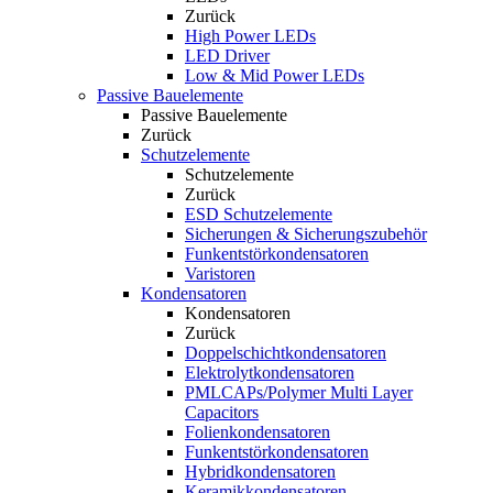
Zurück
High Power LEDs
LED Driver
Low & Mid Power LEDs
Passive Bauelemente
Passive Bauelemente
Zurück
Schutzelemente
Schutzelemente
Zurück
ESD Schutzelemente
Sicherungen & Sicherungszubehör
Funkentstörkondensatoren
Varistoren
Kondensatoren
Kondensatoren
Zurück
Doppelschichtkondensatoren
Elektrolytkondensatoren
PMLCAPs/Polymer Multi Layer
Capacitors
Folienkondensatoren
Funkentstörkondensatoren
Hybridkondensatoren
Keramikkondensatoren