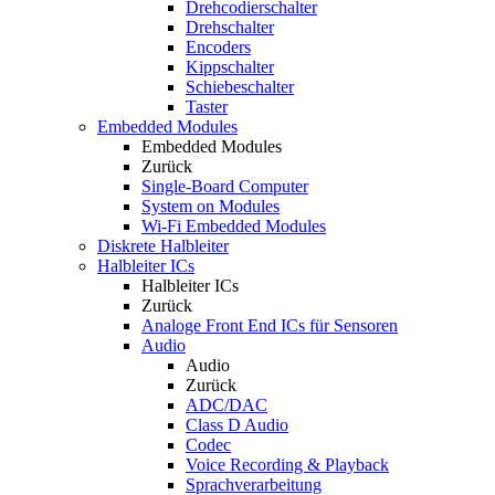
Drehcodierschalter
Drehschalter
Encoders
Kippschalter
Schiebeschalter
Taster
Embedded Modules
Embedded Modules
Zurück
Single-Board Computer
System on Modules
Wi-Fi Embedded Modules
Diskrete Halbleiter
Halbleiter ICs
Halbleiter ICs
Zurück
Analoge Front End ICs für Sensoren
Audio
Audio
Zurück
ADC/DAC
Class D Audio
Codec
Voice Recording & Playback
Sprachverarbeitung