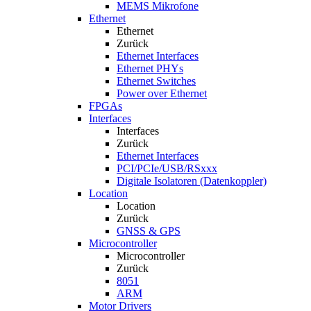
MEMS Mikrofone
Ethernet
Ethernet
Zurück
Ethernet Interfaces
Ethernet PHYs
Ethernet Switches
Power over Ethernet
FPGAs
Interfaces
Interfaces
Zurück
Ethernet Interfaces
PCI/PCIe/USB/RSxxx
Digitale Isolatoren (Datenkoppler)
Location
Location
Zurück
GNSS & GPS
Microcontroller
Microcontroller
Zurück
8051
ARM
Motor Drivers