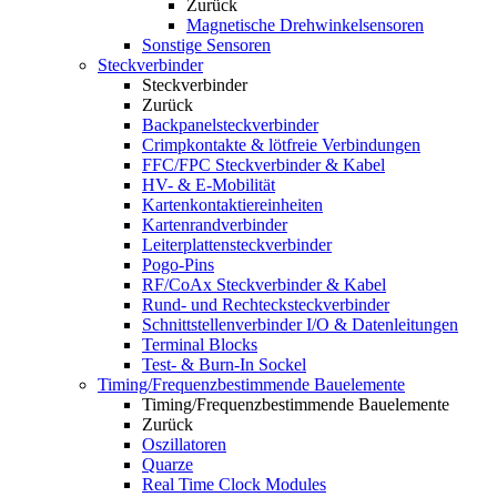
Zurück
Magnetische Drehwinkelsensoren
Sonstige Sensoren
Steckverbinder
Steckverbinder
Zurück
Backpanelsteckverbinder
Crimpkontakte & lötfreie Verbindungen
FFC/FPC Steckverbinder & Kabel
HV- & E-Mobilität
Kartenkontaktiereinheiten
Kartenrandverbinder
Leiterplattensteckverbinder
Pogo-Pins
RF/CoAx Steckverbinder & Kabel
Rund- und Rechtecksteckverbinder
Schnittstellenverbinder I/O & Datenleitungen
Terminal Blocks
Test- & Burn-In Sockel
Timing/Frequenzbestimmende Bauelemente
Timing/Frequenzbestimmende Bauelemente
Zurück
Oszillatoren
Quarze
Real Time Clock Modules