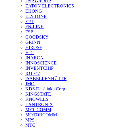
DSP GROUP
EATON ELECTRONICS
EHONG
ELYTONE
EPT
FN-LINK
FSP
GOODSKY
GRINN
HIROSE
HJC
INARCA
INNOSCIENCE
INVENTCHIP
IOT747
ISABELLENHÜTTE
JMO
KDS Daishinku Corp
KINGSTATE
KNOWLES
LANTRONIX
METICOMM
MOTORCOMM
MPS
MTC