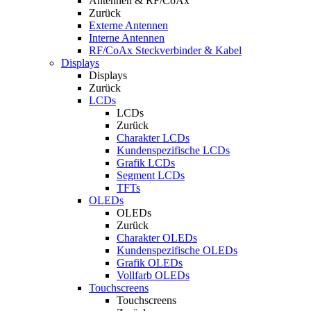
Antennen & RF/CoAx
Zurück
Externe Antennen
Interne Antennen
RF/CoAx Steckverbinder & Kabel
Displays
Displays
Zurück
LCDs
LCDs
Zurück
Charakter LCDs
Kundenspezifische LCDs
Grafik LCDs
Segment LCDs
TFTs
OLEDs
OLEDs
Zurück
Charakter OLEDs
Kundenspezifische OLEDs
Grafik OLEDs
Vollfarb OLEDs
Touchscreens
Touchscreens