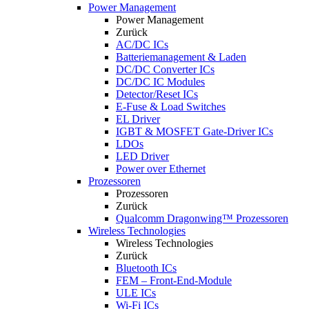
Power Management
Power Management
Zurück
AC/DC ICs
Batteriemanagement & Laden
DC/DC Converter ICs
DC/DC IC Modules
Detector/Reset ICs
E-Fuse & Load Switches
EL Driver
IGBT & MOSFET Gate-Driver ICs
LDOs
LED Driver
Power over Ethernet
Prozessoren
Prozessoren
Zurück
Qualcomm Dragonwing™ Prozessoren
Wireless Technologies
Wireless Technologies
Zurück
Bluetooth ICs
FEM – Front-End-Module
ULE ICs
Wi-Fi ICs