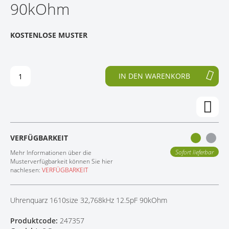
90kOhm
E
N
KONTAKT
D
F
E
A
KOSTENLOSE MUSTER
R
N
B
G
I
D
L
E
IN DEN WARENKORB
D
R
E
B
R
I
G
L
A
D
L
E
VERFÜGBARKEIT
E
R
R
G
Sofort lieferbar
Mehr Informationen über die
I
A
Musterverfügbarkeit können Sie hier
nachlesen:
VERFÜGBARKEIT
E
L
S
E
P
R
Uhrenquarz 1610size 32,768kHz 12.5pF 90kOhm
R
I
I
E
Produktcode:
247357
N
S