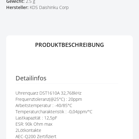
Gewicht:
2.5 g
G
P
Hersteller:
KDS Daishinku Corp
E
R
N
I
N
G
E
N
PRODUKTBESCHREIBUNG
Detailinfos
Uhrenquarz DST1610A 32,768kHz
Frequenztoleranz(@25°C) : 20ppm
Arbeitstemperatur : -40/85°C
Temperaturcharakteristik : -0,04ppm/°C
Lastkapazität : 12,5pF
ESR: 90k Ohm max
2Lötkontakte
AEC-Q200 Zertifiziert