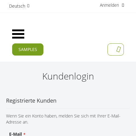
Anmelden
D
Deutsch
i
r
e
k
Navigation
t
umschalten
z
u
SAMPLES
MEIN W
m
AKTUELLES
I
n
PRODUKTE
h
Kundenlogin
a
APPLIKATIONEN
l
t
HERSTELLER
Registrierte Kunden
SERVICES
Wenn Sie ein Konto haben, melden Sie sich mit Ihrer E-Mail-
UNTERNEHMEN
Adresse an.
KARRIERE
E-Mail