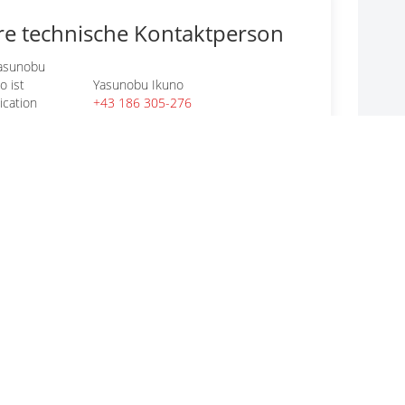
re technische Kontaktperson
Yasunobu Ikuno
+43 186 305-276
E-MAIL
r allgemeine Fragen
CODICO GmbH
+43 1 86305-0
E-MAIL