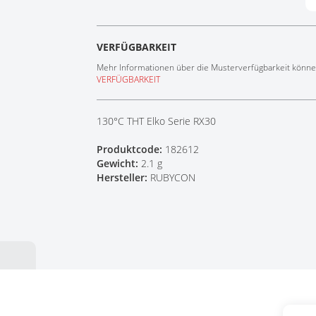
Tech Talks
Webinare
VERFÜGBARKEIT
Mehr Informationen über die Musterverfügbarkeit können
VERFÜGBARKEIT
130°C THT Elko Serie RX30
Produktcode:
182612
Gewicht:
2.1 g
Hersteller:
RUBYCON