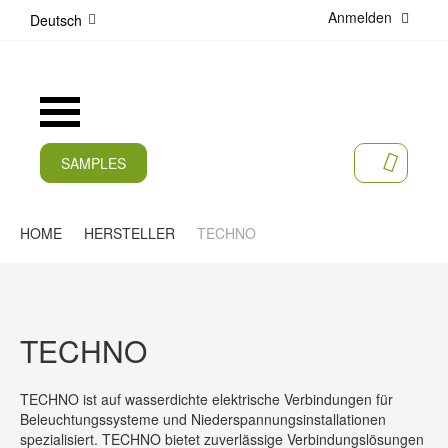
Anmelden
D
Deutsch
i
r
e
k
Navigation
t
umschalten
z
u
SAMPLES
MEIN 
m
AKTUELLES
I
n
PRODUKTE
HOME
HERSTELLER
TECHNO
h
a
APPLIKATIONEN
l
t
HERSTELLER
TECHNO
SERVICES
UNTERNEHMEN
TECHNO ist auf wasserdichte elektrische Verbindungen für
Beleuchtungssysteme und Niederspannungsinstallationen
KARRIERE
spezialisiert. TECHNO bietet zuverlässige Verbindungslösungen