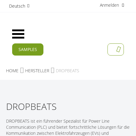
Anmelden
D
Deutsch
i
r
e
k
Navigation
t
umschalten
z
u
SAMPLES
MEIN W
m
AKTUELLES
I
n
PRODUKTE
HOME
HERSTELLER
DROPBEATS
h
a
APPLIKATIONEN
l
t
HERSTELLER
DROPBEATS
SERVICES
UNTERNEHMEN
DROPBEATS ist ein führender Spezialist für Power Line
Communication (PLC) und bietet fortschrittliche Lösungen für die
KARRIERE
Kommunikation zwischen Elektrofahrzeugen (EVs) und