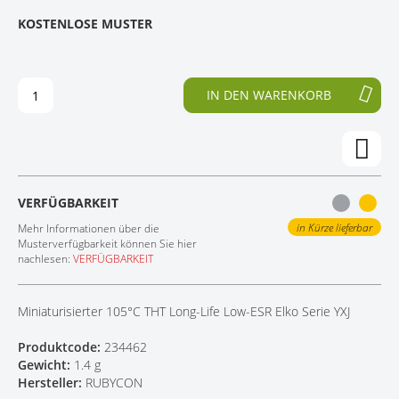
E
N
KOSTENLOSE MUSTER
KONTAKT
D
F
E
A
R
N
B
G
IN DEN WARENKORB
I
D
L
E
D
R
E
B
R
I
G
L
VERFÜGBARKEIT
A
D
L
E
in Kürze lieferbar
Mehr Informationen über die
E
R
Musterverfügbarkeit können Sie hier
nachlesen:
VERFÜGBARKEIT
R
G
I
A
E
L
Miniaturisierter 105°C THT Long-Life Low-ESR Elko Serie YXJ
S
E
P
R
Produktcode:
234462
R
I
Gewicht:
1.4 g
I
E
Hersteller:
RUBYCON
N
S