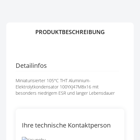
G
P
E
R
N
I
N
G
PRODUKTBESCHREIBUNG
E
N
Detailinfos
Miniaturisierter 105°C THT Aluminium-
Elektrolytkondensator 100YXJ47M8x16 mit
besonders niedrigem ESR und langer Lebensdauer
Ihre technische Kontaktperson