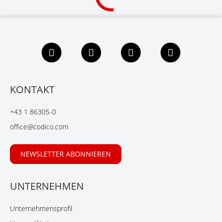
F
L
X
Y
a
i
i
o
c
n
n
u
e
k
g
t
b
e
u
KONTAKT
o
d
b
o
I
e
+43 1 86305-0
k
n
office@codico.com
NEWSLETTER ABONNIEREN
UNTERNEHMEN
Unternehmensprofil