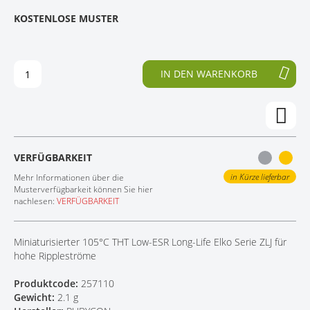
E
N
KOSTENLOSE MUSTER
KONTAKT
D
F
E
A
R
N
B
G
IN DEN WARENKORB
I
D
L
E
D
R
E
B
R
I
G
L
VERFÜGBARKEIT
A
D
L
E
in Kürze lieferbar
Mehr Informationen über die
E
R
Musterverfügbarkeit können Sie hier
nachlesen:
VERFÜGBARKEIT
R
G
I
A
E
L
Miniaturisierter 105°C THT Low-ESR Long-Life Elko Serie ZLJ für
S
E
hohe Rippleströme
P
R
R
I
Produktcode:
257110
I
E
Gewicht:
2.1 g
N
S