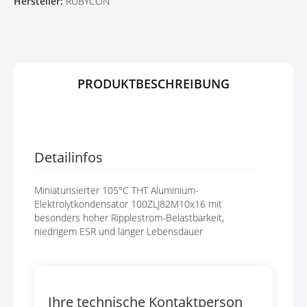
Hersteller:
RUBYCON
G
P
E
R
N
I
N
G
E
PRODUKTBESCHREIBUNG
N
Detailinfos
Miniaturisierter 105°C THT Aluminium-
Elektrolytkondensator 100ZLJ82M10x16 mit
besonders hoher Ripplestrom-Belastbarkeit,
niedrigem ESR und langer Lebensdauer
Ihre technische Kontaktperson