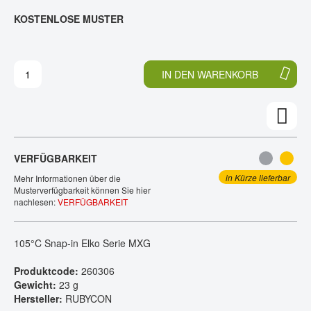
E
N
KOSTENLOSE MUSTER
KONTAKT
D
F
E
A
R
N
B
G
IN DEN WARENKORB
I
D
L
E
D
R
E
B
R
I
G
L
VERFÜGBARKEIT
A
D
L
E
in Kürze lieferbar
Mehr Informationen über die
E
R
Musterverfügbarkeit können Sie hier
nachlesen:
VERFÜGBARKEIT
R
G
I
A
E
L
105°C Snap-in Elko Serie MXG
S
E
P
R
Produktcode:
260306
R
I
Gewicht:
23 g
I
E
Hersteller:
RUBYCON
N
S