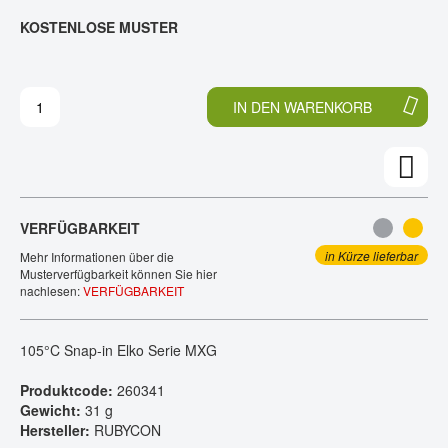
E
N
KOSTENLOSE MUSTER
KONTAKT
D
F
E
A
R
N
B
G
IN DEN WARENKORB
I
D
L
E
D
R
E
B
R
I
G
L
VERFÜGBARKEIT
A
D
L
E
in Kürze lieferbar
Mehr Informationen über die
E
R
Musterverfügbarkeit können Sie hier
nachlesen:
VERFÜGBARKEIT
R
G
I
A
E
L
105°C Snap-in Elko Serie MXG
S
E
P
R
Produktcode:
260341
R
I
Gewicht:
31 g
I
E
Hersteller:
RUBYCON
N
S