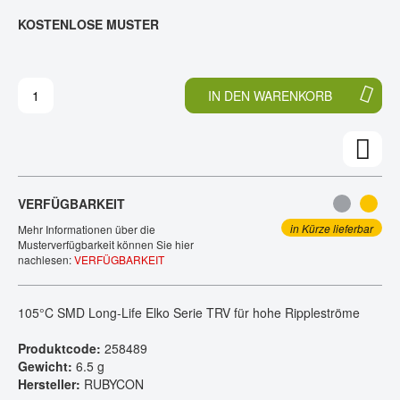
E
N
KOSTENLOSE MUSTER
KONTAKT
D
F
E
A
R
N
B
G
IN DEN WARENKORB
I
D
L
E
D
R
E
B
R
I
G
L
VERFÜGBARKEIT
A
D
L
E
in Kürze lieferbar
Mehr Informationen über die
E
R
Musterverfügbarkeit können Sie hier
nachlesen:
VERFÜGBARKEIT
R
G
I
A
E
L
105°C SMD Long-Life Elko Serie TRV für hohe Rippleströme
S
E
P
R
Produktcode:
258489
R
I
Gewicht:
6.5 g
I
E
Hersteller:
RUBYCON
N
S