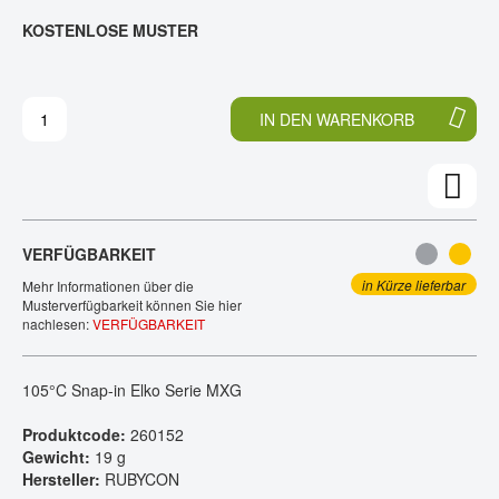
E
N
KOSTENLOSE MUSTER
KONTAKT
D
F
E
A
R
N
B
G
IN DEN WARENKORB
I
D
L
E
D
R
E
B
R
I
G
L
VERFÜGBARKEIT
A
D
L
E
in Kürze lieferbar
Mehr Informationen über die
E
R
Musterverfügbarkeit können Sie hier
nachlesen:
VERFÜGBARKEIT
R
G
I
A
E
L
105°C Snap-in Elko Serie MXG
S
E
P
R
Produktcode:
260152
R
I
Gewicht:
19 g
I
E
Hersteller:
RUBYCON
N
S