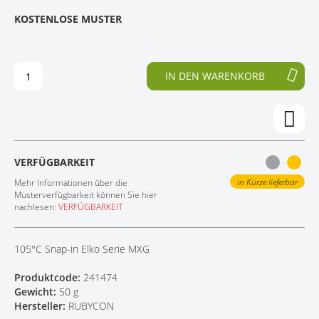
E
N
KOSTENLOSE MUSTER
KONTAKT
D
F
E
A
R
N
B
G
IN DEN WARENKORB
I
D
L
E
D
R
E
B
R
I
G
L
VERFÜGBARKEIT
A
D
L
E
in Kürze lieferbar
Mehr Informationen über die
E
R
Musterverfügbarkeit können Sie hier
nachlesen:
VERFÜGBARKEIT
R
G
I
A
E
L
105°C Snap-in Elko Serie MXG
S
E
P
R
Produktcode:
241474
R
I
Gewicht:
50 g
I
E
Hersteller:
RUBYCON
N
S