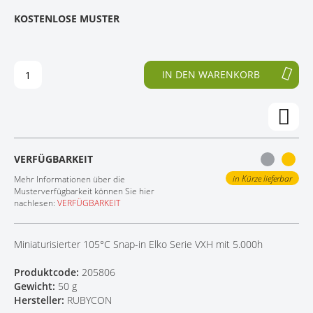
E
N
KOSTENLOSE MUSTER
KONTAKT
D
F
E
A
R
N
B
G
IN DEN WARENKORB
I
D
L
E
D
R
E
B
R
I
G
L
VERFÜGBARKEIT
A
D
L
E
in Kürze lieferbar
Mehr Informationen über die
E
R
Musterverfügbarkeit können Sie hier
nachlesen:
VERFÜGBARKEIT
R
G
I
A
E
L
Miniaturisierter 105°C Snap-in Elko Serie VXH mit 5.000h
S
E
P
R
Produktcode:
205806
R
I
Gewicht:
50 g
I
E
Hersteller:
RUBYCON
N
S