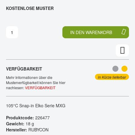
E
N
KOSTENLOSE MUSTER
KONTAKT
D
F
E
A
R
N
B
G
IN DEN WARENKORB
I
D
L
E
D
R
E
B
R
I
G
L
VERFÜGBARKEIT
A
D
L
E
in Kürze lieferbar
Mehr Informationen über die
E
R
Musterverfügbarkeit können Sie hier
nachlesen:
VERFÜGBARKEIT
R
G
I
A
E
L
105°C Snap-in Elko Serie MXG
S
E
P
R
Produktcode:
226477
R
I
Gewicht:
18 g
I
E
Hersteller:
RUBYCON
N
S