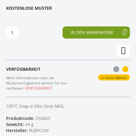
E
N
KOSTENLOSE MUSTER
KONTAKT
D
F
E
A
R
N
B
G
IN DEN WARENKORB
I
D
L
E
D
R
E
B
R
I
G
L
VERFÜGBARKEIT
A
D
L
E
in Kürze lieferbar
Mehr Informationen über die
E
R
Musterverfügbarkeit können Sie hier
nachlesen:
VERFÜGBARKEIT
R
G
I
A
E
L
105°C Snap-in Elko Serie MXG
S
E
P
R
Produktcode:
250063
R
I
Gewicht:
44 g
I
E
Hersteller:
RUBYCON
N
S