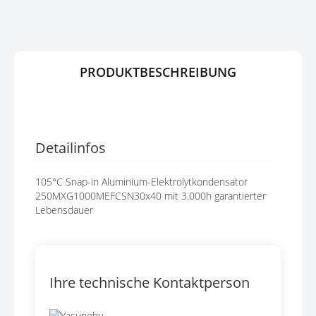
G
P
E
R
N
I
N
G
PRODUKTBESCHREIBUNG
E
N
Detailinfos
105°C Snap-in Aluminium-Elektrolytkondensator
250MXG1000MEFCSN30x40 mit 3.000h garantierter
Lebensdauer
Ihre technische Kontaktperson