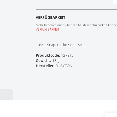
Tech Talks
Webinare
VERFÜGBARKEIT
Mehr Informationen über die Musterverfügbarkeit können
VERFÜGBARKEIT
105°C Snap-in Elko Serie MXG
Produktcode:
127912
Gewicht:
18 g
Hersteller:
RUBYCON