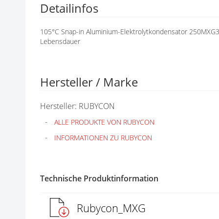
Detailinfos
N
G
E
105°C Snap-in Aluminium-Elektrolytkondensator 250MXG
N
Lebensdauer
Hersteller / Marke
Hersteller: RUBYCON
ALLE PRODUKTE VON RUBYCON
INFORMATIONEN ZU RUBYCON
Technische Produktinformation
Rubycon_MXG