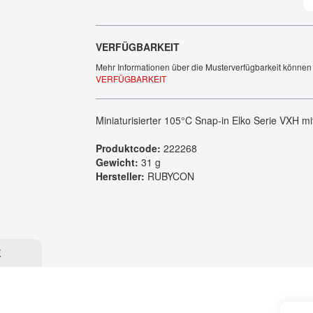
Tech Talks
Webinare
VERFÜGBARKEIT
Mehr Informationen über die Musterverfügbarkeit können 
VERFÜGBARKEIT
Miniaturisierter 105°C Snap-in Elko Serie VXH mi
Produktcode:
222268
Gewicht:
31 g
Hersteller:
RUBYCON
E