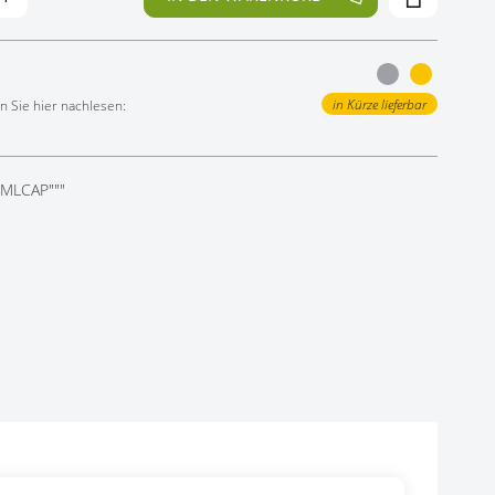
in Kürze lieferbar
 Sie hier nachlesen:
PMLCAP"""