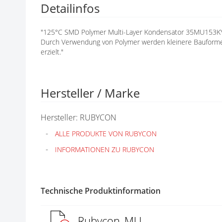
Detailinfos
N
G
E
"125°C SMD Polymer Multi-Layer Kondensator 35MU153K
N
Durch Verwendung von Polymer werden kleinere Bauforme
erzielt."
Hersteller / Marke
Hersteller: RUBYCON
ALLE PRODUKTE VON RUBYCON
INFORMATIONEN ZU RUBYCON
Technische Produktinformation
Rubycon_MU