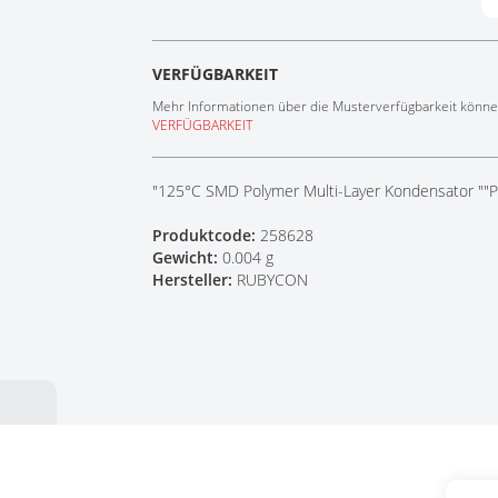
Tech Talks
Webinare
VERFÜGBARKEIT
Mehr Informationen über die Musterverfügbarkeit können
VERFÜGBARKEIT
"125°C SMD Polymer Multi-Layer Kondensator ""
Produktcode:
258628
Gewicht:
0.004 g
Hersteller:
RUBYCON