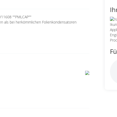
Ih
Y11608 ""PMLCAP""
n als bei herkömmlichen Folienkondensatoren
Fü