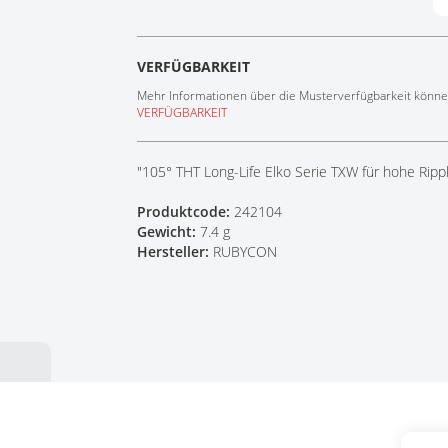
Tech Talks
Webinare
VERFÜGBARKEIT
Mehr Informationen über die Musterverfügbarkeit können
VERFÜGBARKEIT
"105° THT Long-Life Elko Serie TXW für hohe Ripp
Produktcode:
242104
Gewicht:
7.4 g
Hersteller:
RUBYCON