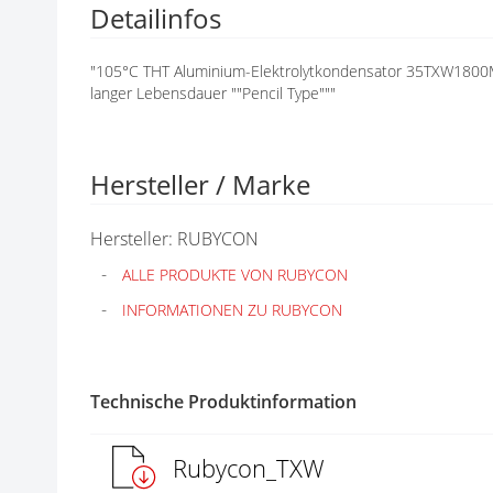
Detailinfos
N
G
E
"105°C THT Aluminium-Elektrolytkondensator 35TXW1800M
N
langer Lebensdauer ""Pencil Type"""
Hersteller / Marke
Hersteller: RUBYCON
ALLE PRODUKTE VON RUBYCON
INFORMATIONEN ZU RUBYCON
Technische Produktinformation
Rubycon_TXW