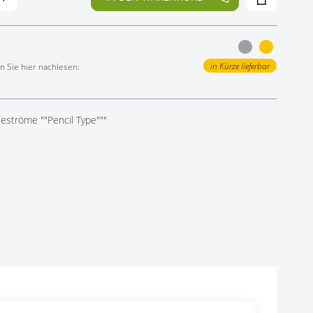
in Kürze lieferbar
 Sie hier nachlesen:
leströme ""Pencil Type"""