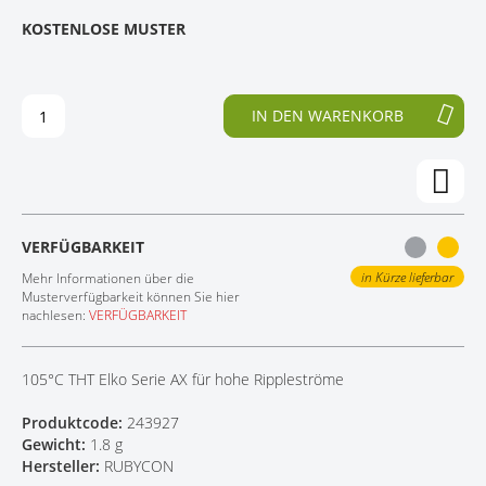
E
N
KOSTENLOSE MUSTER
KONTAKT
D
F
E
A
R
N
B
G
IN DEN WARENKORB
I
D
L
E
D
R
E
B
R
I
G
L
VERFÜGBARKEIT
A
D
L
E
in Kürze lieferbar
Mehr Informationen über die
E
R
Musterverfügbarkeit können Sie hier
nachlesen:
VERFÜGBARKEIT
R
G
I
A
E
L
105°C THT Elko Serie AX für hohe Rippleströme
S
E
P
R
Produktcode:
243927
R
I
Gewicht:
1.8 g
I
E
Hersteller:
RUBYCON
N
S