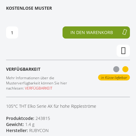
E
N
KOSTENLOSE MUSTER
KONTAKT
D
F
E
A
R
N
B
G
IN DEN WARENKORB
I
D
L
E
D
R
E
B
R
I
G
L
VERFÜGBARKEIT
A
D
L
E
in Kürze lieferbar
Mehr Informationen über die
E
R
Musterverfügbarkeit können Sie hier
nachlesen:
VERFÜGBARKEIT
R
G
I
A
E
L
105°C THT Elko Serie AX für hohe Rippleströme
S
E
P
R
Produktcode:
243815
R
I
Gewicht:
1.4 g
I
E
Hersteller:
RUBYCON
N
S