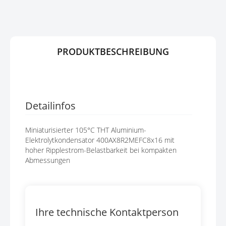
G
P
E
R
N
I
N
G
PRODUKTBESCHREIBUNG
E
N
Detailinfos
Miniaturisierter 105°C THT Aluminium-
Elektrolytkondensator 400AX8R2MEFC8x16 mit
hoher Ripplestrom-Belastbarkeit bei kompakten
Abmessungen
Ihre technische Kontaktperson