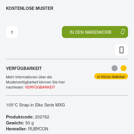
E
N
KOSTENLOSE MUSTER
KONTAKT
D
F
E
A
R
N
B
G
IN DEN WARENKORB
I
D
L
E
D
R
E
B
R
I
G
L
VERFÜGBARKEIT
A
D
L
E
in Kürze lieferbar
Mehr Informationen über die
E
R
Musterverfügbarkeit können Sie hier
nachlesen:
VERFÜGBARKEIT
R
G
I
A
E
L
105°C Snap-in Elko Serie MXG
S
E
P
R
Produktcode:
202762
R
I
Gewicht:
50 g
I
E
Hersteller:
RUBYCON
N
S