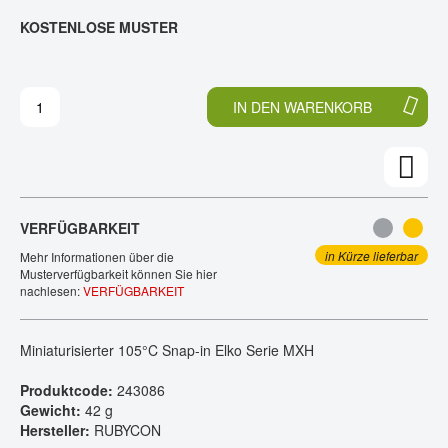
E
N
KOSTENLOSE MUSTER
KONTAKT
D
F
E
A
R
N
B
G
IN DEN WARENKORB
I
D
L
E
D
R
E
B
R
I
G
L
VERFÜGBARKEIT
A
D
L
E
in Kürze lieferbar
Mehr Informationen über die
E
R
Musterverfügbarkeit können Sie hier
nachlesen:
VERFÜGBARKEIT
R
G
I
A
E
L
Miniaturisierter 105°C Snap-in Elko Serie MXH
S
E
P
R
Produktcode:
243086
R
I
Gewicht:
42 g
I
E
Hersteller:
RUBYCON
N
S