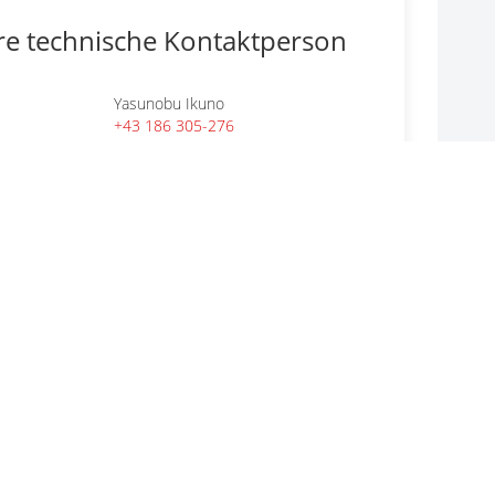
re technische Kontaktperson
Yasunobu Ikuno
+43 186 305-276
E-MAIL
r allgemeine Fragen
CODICO GmbH
+43 1 86305-0
E-MAIL