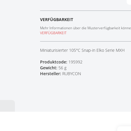
Tech Talks
Webinare
VERFÜGBARKEIT
Mehr Informationen über die Musterverfügbarkeit können
VERFÜGBARKEIT
Miniaturisierter 105°C Snap-in Elko Serie MXH
Produktcode:
195992
Gewicht:
56 g
Hersteller:
RUBYCON