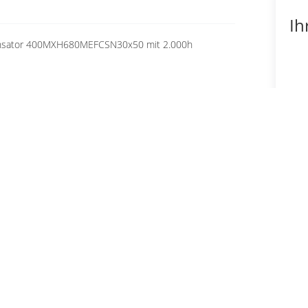
Ih
ndensator 400MXH680MEFCSN30x50 mit 2.000h
Fü