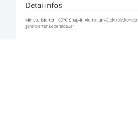
Detailinfos
N
G
E
Miniaturisierter 105°C Snap-in Aluminium-Elektrolytko
N
garantierter Lebensdauer
Hersteller / Marke
Hersteller: RUBYCON
ALLE PRODUKTE VON RUBYCON
INFORMATIONEN ZU RUBYCON
Technische Produktinformation
Rubycon_MXH