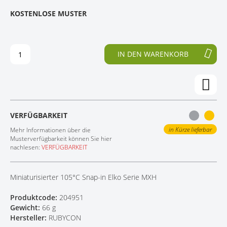
E
N
KOSTENLOSE MUSTER
KONTAKT
D
F
E
A
R
N
B
G
IN DEN WARENKORB
I
D
L
E
D
R
E
B
R
I
G
L
VERFÜGBARKEIT
A
D
L
E
in Kürze lieferbar
Mehr Informationen über die
E
R
Musterverfügbarkeit können Sie hier
nachlesen:
VERFÜGBARKEIT
R
G
I
A
E
L
Miniaturisierter 105°C Snap-in Elko Serie MXH
S
E
P
R
Produktcode:
204951
R
I
Gewicht:
66 g
I
E
Hersteller:
RUBYCON
N
S