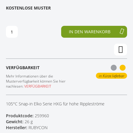
E
N
KOSTENLOSE MUSTER
KONTAKT
D
F
E
A
R
N
B
G
IN DEN WARENKORB
I
D
L
E
D
R
E
B
R
I
G
L
VERFÜGBARKEIT
A
D
L
E
in Kürze lieferbar
Mehr Informationen über die
E
R
Musterverfügbarkeit können Sie hier
nachlesen:
VERFÜGBARKEIT
R
G
I
A
E
L
105°C Snap-in Elko Serie HXG für hohe Rippleströme
S
E
P
R
Produktcode:
259960
R
I
Gewicht:
26 g
I
E
Hersteller:
RUBYCON
N
S