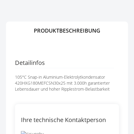
G
P
E
R
N
I
N
G
PRODUKTBESCHREIBUNG
E
N
Detailinfos
105°C Snap-in Aluminium-Elektrolytkondensator
420HXG180MEFCSN30x25 mit 3.000h garantierter
Lebensdauer und hoher Ripplestrom-Belastbarkeit
Ihre technische Kontaktperson