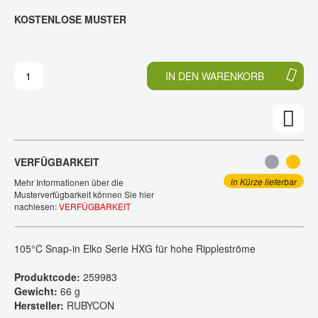
E
N
KOSTENLOSE MUSTER
KONTAKT
D
F
E
A
R
N
B
G
IN DEN WARENKORB
I
D
L
E
D
R
E
B
R
I
G
L
VERFÜGBARKEIT
A
D
L
E
in Kürze lieferbar
Mehr Informationen über die
E
R
Musterverfügbarkeit können Sie hier
nachlesen:
VERFÜGBARKEIT
R
G
I
A
E
L
105°C Snap-in Elko Serie HXG für hohe Rippleströme
S
E
P
R
Produktcode:
259983
R
I
Gewicht:
66 g
I
E
Hersteller:
RUBYCON
N
S