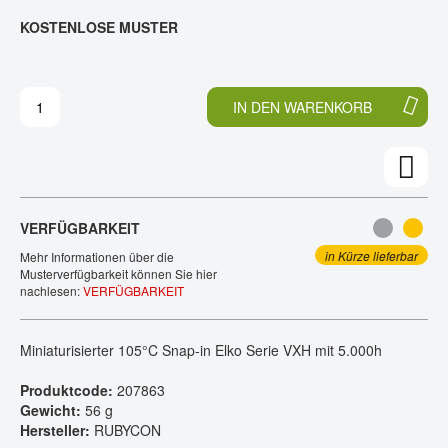
E
N
KOSTENLOSE MUSTER
KONTAKT
D
F
E
A
R
N
B
G
IN DEN WARENKORB
I
D
L
E
D
R
E
B
R
I
G
L
VERFÜGBARKEIT
A
D
L
E
in Kürze lieferbar
Mehr Informationen über die
E
R
Musterverfügbarkeit können Sie hier
nachlesen:
VERFÜGBARKEIT
R
G
I
A
E
L
Miniaturisierter 105°C Snap-in Elko Serie VXH mit 5.000h
S
E
P
R
Produktcode:
207863
R
I
Gewicht:
56 g
I
E
Hersteller:
RUBYCON
N
S