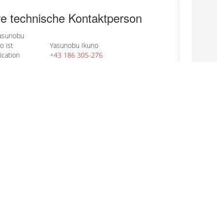
re technische Kontaktperson
Yasunobu Ikuno
+43 186 305-276
E-MAIL
r allgemeine Fragen
CODICO GmbH
+43 1 86305-0
E-MAIL