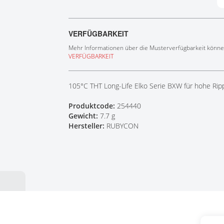
Tech Talks
Webinare
VERFÜGBARKEIT
Mehr Informationen über die Musterverfügbarkeit können
VERFÜGBARKEIT
105°C THT Long-Life Elko Serie BXW für hohe Ri
Produktcode:
254440
Gewicht:
7.7 g
Hersteller:
RUBYCON