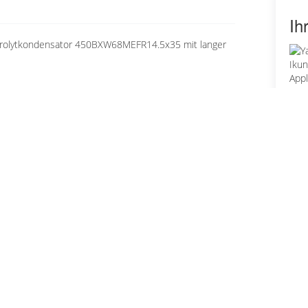
Ih
ktrolytkondensator 450BXW68MEFR14.5x35 mit langer
Fü