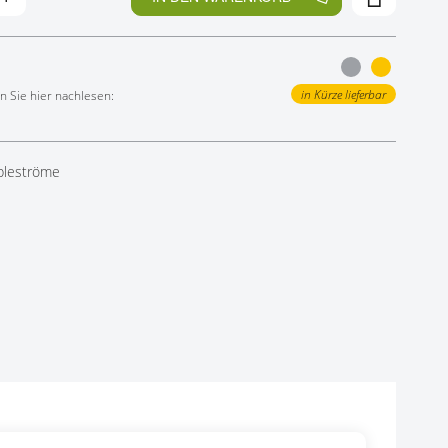
in Kürze lieferbar
 Sie hier nachlesen:
ppleströme