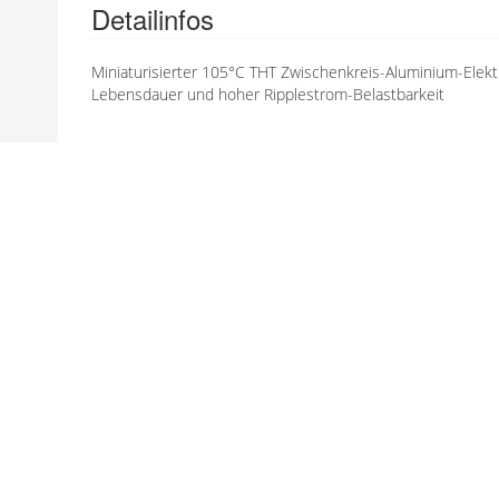
Detailinfos
N
G
E
Miniaturisierter 105°C THT Zwischenkreis-Aluminium-Ele
N
Lebensdauer und hoher Ripplestrom-Belastbarkeit
Hersteller / Marke
Hersteller: RUBYCON
ALLE PRODUKTE VON RUBYCON
INFORMATIONEN ZU RUBYCON
Technische Produktinformation
Rubycon_BXW